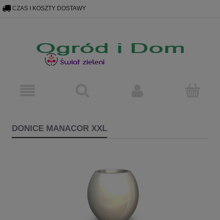
skryp Bing
poniżej plakietka programu Opinie konsumenckie Google
CZAS I KOSZTY DOSTAWY
602 67 67 62
OGRODIDOM@GMAIL.COM
DONICE MANACOR XXL