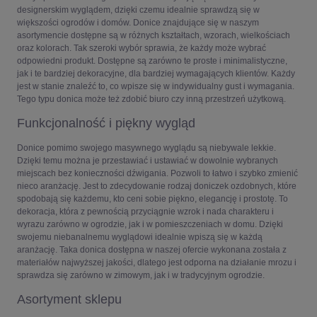
designerskim wyglądem, dzięki czemu idealnie sprawdzą się w
większości ogrodów i domów. Donice znajdujące się w naszym
asortymencie dostępne są w różnych kształtach, wzorach, wielkościach
oraz kolorach. Tak szeroki wybór sprawia, że każdy może wybrać
odpowiedni produkt. Dostępne są zarówno te proste i minimalistyczne,
jak i te bardziej dekoracyjne, dla bardziej wymagających klientów. Każdy
jest w stanie znaleźć to, co wpisze się w indywidualny gust i wymagania.
Tego typu donica może też zdobić biuro czy inną przestrzeń użytkową.
Funkcjonalność i piękny wygląd
Donice pomimo swojego masywnego wyglądu są niebywale lekkie.
Dzięki temu można je przestawiać i ustawiać w dowolnie wybranych
miejscach bez konieczności dźwigania. Pozwoli to łatwo i szybko zmienić
nieco aranżację. Jest to zdecydowanie rodzaj doniczek ozdobnych, które
spodobają się każdemu, kto ceni sobie piękno, elegancję i prostotę. To
dekoracja, która z pewnością przyciągnie wzrok i nada charakteru i
wyrazu zarówno w ogrodzie, jak i w pomieszczeniach w domu. Dzięki
swojemu niebanalnemu wyglądowi idealnie wpiszą się w każdą
aranżację. Taka donica dostępna w naszej ofercie wykonana została z
materiałów najwyższej jakości, dlatego jest odporna na działanie mrozu i
sprawdza się zarówno w zimowym, jak i w tradycyjnym ogrodzie.
Asortyment sklepu