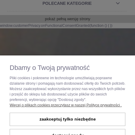
POLECANE KATEGORIE
pokaż pełną wersję strony
window.customerPrivacy.onFunctionalConsentGranted(function () {
})
Dbamy o Twoją prywatność
Pliki cookies i pokrewne im technologie umożliwiają poprawne
Dla dociekliwych
działanie strony i pomagają nam dostosować ofertę do Twoich potrzeb.
Możesz zaakceptować wykorzystanie przez nas wszystkich tych plików
i przejść do sklepu lub dostosować użycie plików do swoich
Najnowsze technologie na każde warunki -
preferencji, wybierając opcję "Dostosuj zgody".
sprawdź "Donice KAMA FLOWER"
Więcej o plikach cookies przeczytasz w naszej Polityce prywatności .
sprawdzam
zaakceptuj tylko niezbędne