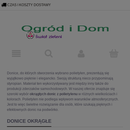
skryp Bing
poniżej plakietka programu Opinie konsumenckie Google
CZAS I KOSZTY DOSTAWY
602 67 67 62
OGRODIDOM@GMAIL.COM
Donice, do których
stworzenia wybrano polietylen, prezentują się
wyjątkowo pięknie i elegancko. Swoją strukturą nieco przypominają
styropian. Materiał ten wykorzystywany jest między inny także do
produkcji zderzaków samochodowych. W naszej ofercie znajduje się
szeroki wybór
okrągłych donic z polietylenu
w różnych wielkościach i
kolorach. Polietylen nie podlega wpływom warunków atmosferycznych.
Jest to więc świetne rozwiązanie dla osób, które szukają pięknych i
efektownych donic na podwórko.
DONICE OKRĄGŁE