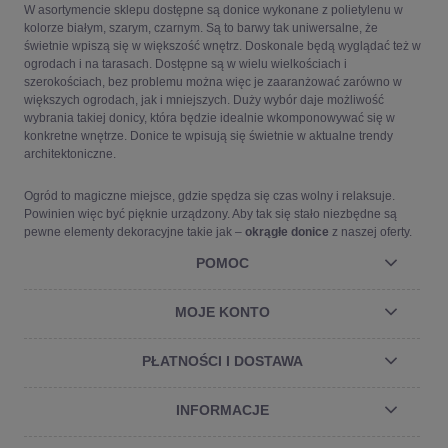
W asortymencie sklepu dostępne są donice wykonane z polietylenu w
kolorze białym, szarym, czarnym. Są to barwy tak uniwersalne, że
świetnie wpiszą się w większość wnętrz. Doskonale będą wyglądać też w
ogrodach i na tarasach. Dostępne są w wielu wielkościach i
szerokościach, bez problemu można więc je zaaranżować zarówno w
większych ogrodach, jak i mniejszych. Duży wybór daje możliwość
wybrania takiej donicy, która będzie idealnie wkomponowywać się w
konkretne wnętrze. Donice te wpisują się świetnie w aktualne trendy
architektoniczne.
Ogród to magiczne miejsce, gdzie spędza się czas wolny i relaksuje.
Powinien więc być pięknie urządzony. Aby tak się stało niezbędne są
pewne elementy dekoracyjne takie jak –
okrągłe donice
z naszej oferty.
POMOC
MOJE KONTO
PŁATNOŚCI I DOSTAWA
INFORMACJE