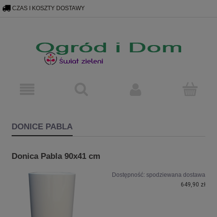
skryp Bing
poniżej plakietka programu Opinie konsumenckie Google
CZAS I KOSZTY DOSTAWY
602 67 67 62
OGRODIDOM@GMAIL.COM
DONICE PABLA
Donica Pabla 90x41 cm
Dostępność:
spodziewana dostawa
649,90 zł