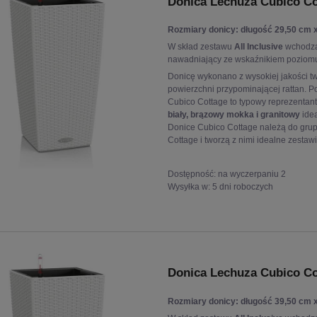
Donica Lechuza Cubico Co
Rozmiary donicy: długość 29,50 cm 
W skład zestawu
All Inclusive
wchodzą
nawadniający ze wskaźnikiem poziomu
Donicę wykonano z wysokiej jakości t
powierzchni przypominającej rattan. Po
Cubico Cottage to typowy reprezentant 
biały, brązowy mokka i granitowy
idea
Donice Cubico Cottage należą do grup
Cottage i tworzą z nimi idealne zestaw
Dostępność:
na wyczerpaniu 2
Wysyłka w:
5 dni roboczych
Donica Lechuza Cubico Co
Rozmiary donicy: długość 39,50 cm 