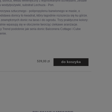
: donica, wkład wewnętrzny z wyjmowanymi uchwytami, zestaw
 wody/pożywki, substrat Lechuza - Pon.
worzywa sztucznego - polipropylenu barwionego w masie, o
dstawa donicy to kwadrat, który łagodnie rozszerza się ku górze.
zewnętrznych donic na taras i do ogrodu. Trzy praktyczne kolory:
lnie wpasują się w otoczenie tworząc ciekawe aranżacje.
y Trend podobnie jak seria donic Balconera Cottage i Cube
ienie.
539,00 zł
do koszyka